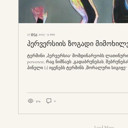
27 დეკ. 2025
∙
9
min
პერვერსიის ზოგადი მიმოხილ
ტერმინი „პერვერსია“ მომდინარეობს ლათინური
pervertere, რაც ნიშნავს „გადაბრუნებას, შებრუნებას
პინელი [1] იყენებს ტერმინს „მორალური სიგიჟე“ (fo
აღსანიშნავად, რასაც ჩვენ დღეს პერვერსიას 
1835 წელს პრიტჩარდი [2] იყენებს ტერმინს „მორალური
შეურაცხადობა“ (moral insanity). ეს ტერმინი პირ
საფრანგეთში ამჟამინდელი ფსიქოლოგიური მნი
წელს გამოჩნდა შარკოსა და მაგნანის [3] ნაშრო
304
0
სახელწოდებით „გენიტალური გრძნობის ინვერს
სექსუალური...
Load More