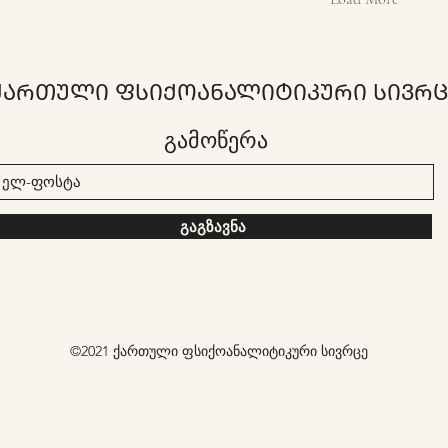
ᲥᲐᲠᲗᲣᲚᲘ ᲤᲡᲘᲥᲝᲐᲜᲐᲚᲘᲢᲘᲙᲣᲠᲘ ᲡᲘᲕᲠᲪ
გამოწერა
გაგზავნა
©2021 ქართული ფსიქოანალიტიკური სივრცე