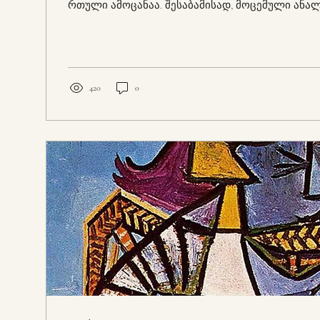
რთული ამოცანაა. შესაბამისად, მოცემული ანა
წარმოადგენს „ჯაყოს ხიზნებზე“ ფსიქოანალიტი
მხოლოდ ნაწილობრივ მცდელობას. “ჯაყოს ხიზნე
კომპლექსური და მრავალშრიანი შინაარსით ინ
უსაზღვრო არჩევანს გვიტოვებს, თუმცა ლიმიტა
გამომდინარე ჩვენი ძირითადი ყურადღება უშუ
420
0
გმირის -თეიმურაზის პერსონაჟზე შეჩერდება. უ
კონკრეტულად, ვეცდებით...