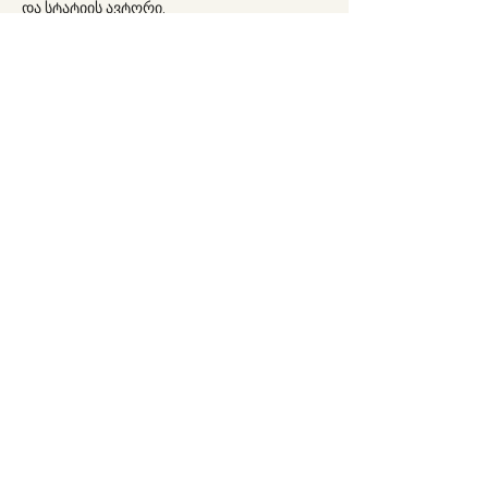
და სტატიის ავტორი.
სემინარი ტარდება ფრანგულ ასოციაცია 
Espace analytique -ის მხარდაჭერით.
დასწრება თავისუფალია. 
უზრუნველყოფილი იქნება სინქრონული 
თარგმანი.
Partager cet événement
გამოწერა
გაგზავნა