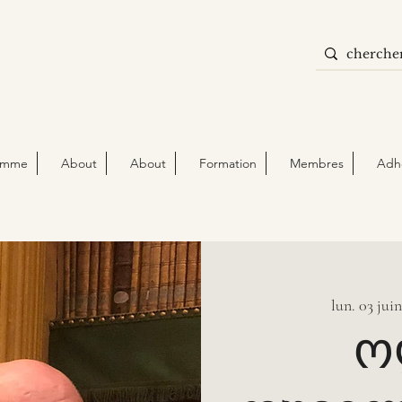
amme
About
About
Formation
Membres
Adh
lun. 03 jui
ო