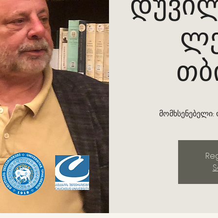
დუვილ
ლე
თბ
მომხსენებელი: ო
Reg
S