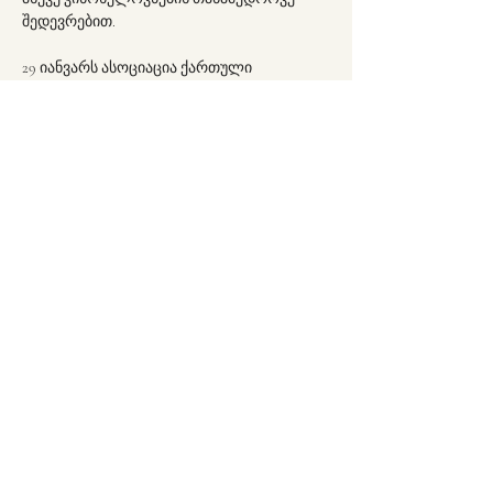
შედევრებით.
29 იანვარს ასოციაცია ქართული 
ფსიქოანალიტიკური სივრცე გიწვევთ 
გიორგი სიხარულიძის ფილმის ჩვენებაზე 
პანოპტიკონი, რომელსაც ნუცა 
გულდედავა წარადგენს.
Partager cet événement
გამოწერა