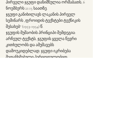
პირველი ჯგუფი დანიშნულია ორშაბათს, 6 
ნოემბერს 21:15 საათზე.
ჯგუფი განიხილავს ლაკანის პირველ 
სემინარს „ფროიდის ტექსტები ტექნიკის 
შესახებ“ (1953-1954) წ.
ჯგუფის მუშაობის პრინციპი შემდეგია: 
არჩეულ ტექსტს, ჯგუფის ყველა წევრი 
კითხულობს და ამუშავებს 
დამოუკიდებლად; ჯგუფი იკრიბება 
შეთანხმებული პერიოდულობით; 
წარმდგენი აკეთებს შესავალს და მოკლედ 
მიმოიხილავს განსახილველ ტექსტს, ამის 
შემდეგ ჯგუფის წევრებს აქვთ კლინიკური 
და თეორიული განხილვა ტექსტის 
ირგვლივ (იხ. 
ვრცლად ინფორმაცია 
სამკითხველო ჯგუფის შესახებ
).
Partager cet événement