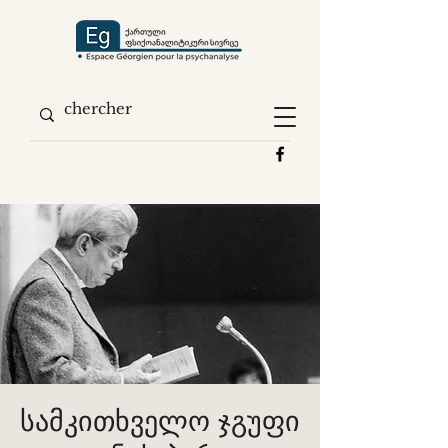
სამკითხველო ჯგუფი