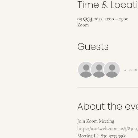
Time & Locat
09 დეკ. 2022, 21:00 – 23:00
Zoom
Guests
+ 122 o
About the ev
Join Zoom Meeting
https://us06web.zoom.us/j/
Meeting ID: 830 9733 3960