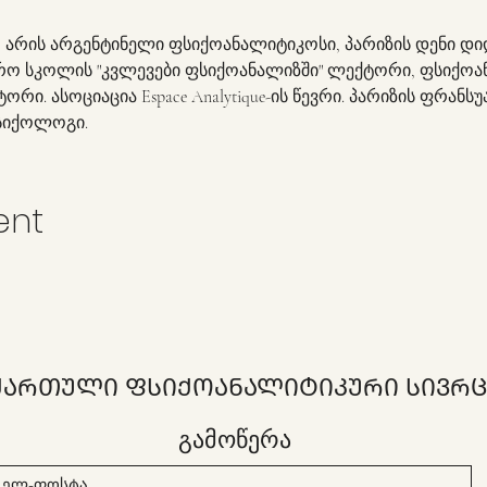
 არის არგენტინელი ფსიქოანალიტიკოსი, პარიზის დენი დ
ო სკოლის "კვლევები ფსიქოანალიზში" ლექტორი, ფსიქოან
. ასოციაცია Espace Analytique-ის წევრი. პარიზის ფრან
სიქოლოგი. 
ent
ᲥᲐᲠᲗᲣᲚᲘ ᲤᲡᲘᲥᲝᲐᲜᲐᲚᲘᲢᲘᲙᲣᲠᲘ ᲡᲘᲕᲠᲪ
გამოწერა