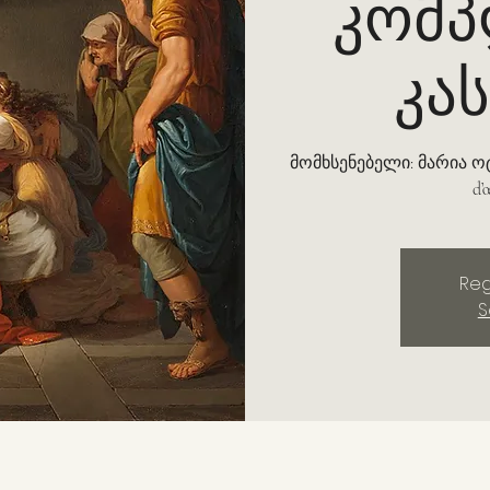
კომპ
კა
მომხსენებელი: მარია ოტე
d’
Reg
S