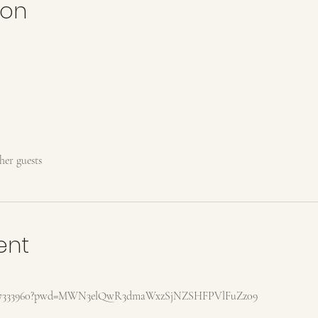
ion
ther guests
ent
83097333960?pwd=MWN3elQwR3dmaWxzSjNZSHFPVlFuZz09