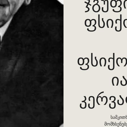
ჯგუფი
ფსიქ
ფსიქ
ია
კერვ
სამკით
მომხსენებ