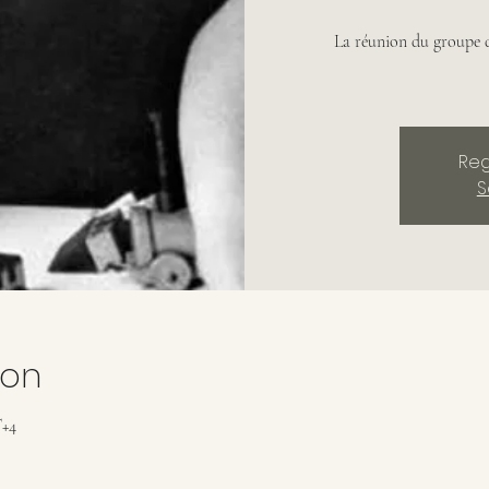
La réunion du groupe d
Reg
S
ion
T+4