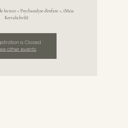
e lecture « Psychanalyse d’enfant », (Maia
Kervalichvili)
istration is Closed
ee other events