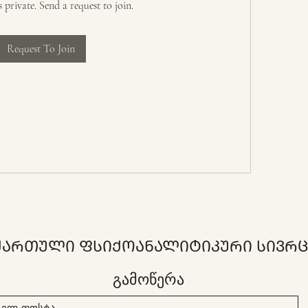
s private. Send a request to join.
Request To Join
ᲥᲐᲠᲗᲣᲚᲘ ᲤᲡᲘᲥᲝᲐᲜᲐᲚᲘᲢᲘᲙᲣᲠᲘ ᲡᲘᲕᲠᲪ
გამოწერა